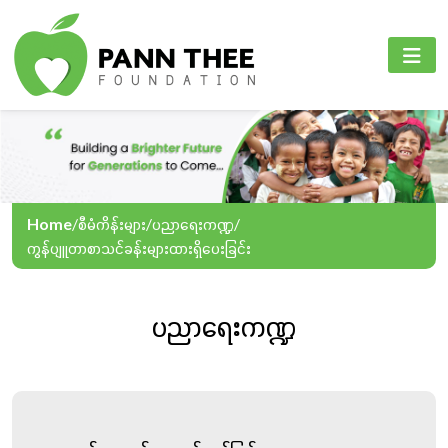
PANN THEE FOUNDATION
စီမံကိန်းများ
PANN THEE FOUNDATION
ပင်မစာမျက်နှာ
ပညာရေးကဏ္ဍ
English
ကျွန်ုပ်တို့အကြောင်း
ကျန်းမာရေးစောင့်ရှောက်မှုကဏ္ဍ
Myanmar
စီမံကိန်းများ
အွန်လိုင်းသင်ကြားရေး
Home
/
စီမံကိန်းများ
/
ပညာရေးကဏ္ဍ
/
ကွန်ပျူတာစာသင်ခန်းများထားရှိပေးခြင်း
အခမ်းအနားနှင့်လှုပ်ရှားမှုများ
ပညာရေးကဏ္ဍ
ဆက်သွယ်ရန်
ဘာသာစကား