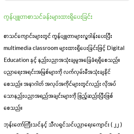
ကွန်ပျူတာစာသင်ခန်းများထားရှိပေးခြင်း
စာသင်ကျောင်းများတွင် ကွန်ပျူတာများလှူဒါန်းပေးပြီး
multimedia classroom များထားရှိပေးခြင်းဖြင့် Digital
Education နှင့် နည်းပညာအသုံးချမှုအခြေခံရရှိစေသည်။
ပညာရေးအရင်းအမြစ်များကို လက်လှမ်းမီအသုံးချနိုင်
စေသည်။ အနာဂါတ် အလုပ်အကိုင်များတွင်လည်း လိုအပ်
သောနည်းပညာအရည်အချင်းများကို ဖြည့်ဆည်းပြီးဖြစ်
စေသည်။
ဘုန်းတော်ကြီးသင်နှင့် သီလရှင်သင်ပညာရေးကျောင်း ( ၂၂ )