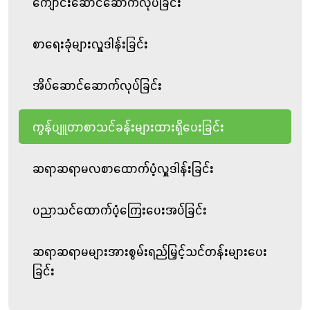
ကျောင်းဆောင်ဆောက်လုပ်ခြင်း
လှူဒါန်းခြင်း
စာရေးခုံများလှူဒါန်းခြင်း
အိပ်ဆောင်ဆောက်လုပ်ခြင်း
ကွန်ပျူတာစာသင်ခန်းများထားရှိပေးခြင်း
ဆရာဆရာမလစာထောက်ပံ့လှူဒါန်းခြင်း
ပညာသင်ထောက်ပံ့ကြေးပေးအပ်ခြင်း
ဆရာဆရာမများအားစွမ်းရည်မြှင့်သင်တန်းများပေး
ခြင်း