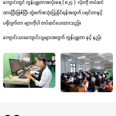
ကျောင်းတွင် ကွန်ပျူတာအလုံးရေ ( ၈၂၄ ) လုံးကို တပ်ဆင်
ထားပြီးဖြစ်ပြီး တွဲဖက်အသုံးပြုနိုင်ရန်အတွက် ပရင်တာနှင့်
ပရိုဂျက်တာ များကိုပါ တပ်ဆင်ပေးထားသည်။
ကျောင်းသားကျောင်းသူများအတွက် ကွန်ပျူတာ နှင့် နည်း
ပညာဆိုင်ရာ ဗဟုသုတများကို လက်တွေ့ကိုင်တွယ် အသုံးချနိုင်
ခြင်းသည် အနာဂါတ်ဘဝအတွက် အလုပ်အကိုင်အသက်မွေး
ဝမ်းကြောင်းမှုများအတွက်ပါ များစွာသော ပံ့ပိုးမှုများကို ရ
စေသည်။
ထိုကျောင်းများမှ ကျောင်းသားကျောင်းသူများသည်
ကွန်ပျူတာစာသင်ခန်းတွင် လက်တွေ့ကိုင်တွယ် အသုံးချခွင့်ရရှိ
သည့်အတွက် ဖန်တီးနိုင်စွမ်းများကိုပါတိုးတက်စေပြီး ပျော်ရွှင်ဖွယ်