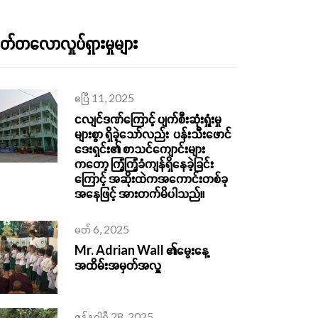
်တလောလှုပ်ရှားမှုများ
ဧပြီ 11, 2025
ငလျင်ဒဏ်ကြောင့် ပျက်စီးဆုံးရှုံးမှု
များစွာ ရှိခဲ့သော်လည်း ပန်းသီးဖောင်
ဒေးရှင်း၏ စာသင်ကျောင်းများ
ကတော့ ကြံ့ကြံ့ခံကျန်ရှိနေခဲ့ခြင်း
ကြောင့် အဆိုးထဲကအကောင်းတစ်ခု
အနေဖြင့် အားတက်မိပါသည်။
မတ် 6, 2025
Mr. Adrian Wall ၏မွေးနေ့
အထိမ်းအမှတ်အလှူ
ဇန်နဝါရီ 28, 2025