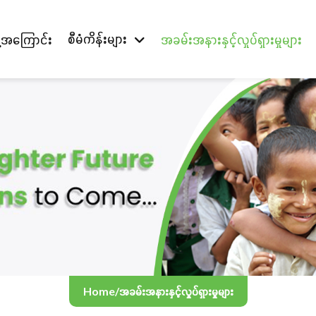
စီမံကိန်းများ
တို့အကြောင်း
အခမ်းအနားနှင့်လှုပ်ရှားမှုများ
Home
/
အခမ်းအနားနှင့်လှုပ်ရှားမှုများ