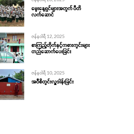
မွေးနေ့ရှင်များအတွက် ပီတိ
လက်‌ဆောင်
ဇန်နဝါရီ 12, 2025
စာကြည့်တိုက်နှင့်ကစားကွင်းများ
တည်ဆောက်ပေးခြင်း
ဇန်နဝါရီ 10, 2025
အဝီစိတွင်းလှူဒါန်းခြင်း