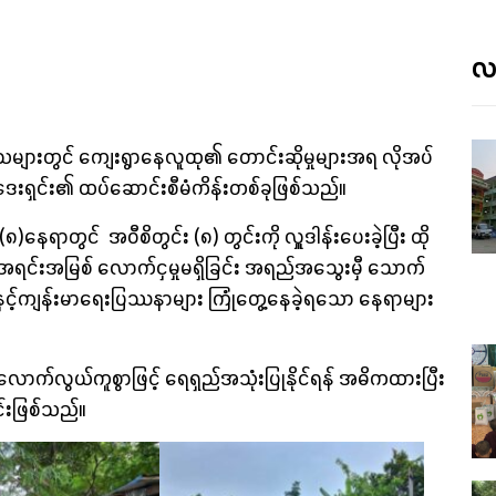
လတ
ေသများတွင် ကျေးရွာနေလူထု၏ တောင်းဆိုမှုများအရ လိုအပ်
‌ဒေးရှင်း၏ ထပ်ဆောင်းစီမံကိန်းတစ်ခုဖြစ်သည်။
ေရာတွင် အဝီစိတွင်း (၈) တွင်းကို လှူဒါန်းပေးခဲ့ပြီး ထို
အရင်းအမြစ် လောက်ငှမှုမရှိခြင်း အရည်အသွေးမှီ သောက်
ဲနှင့်ကျန်းမာရေးပြဿနာများ ကြုံတွေ့နေခဲ့ရသော နေရာများ
ုံလောက်လွယ်ကူစွာဖြင့် ရေရှည်အသုံးပြုနိုင်ရန် အဓိကထားပြီး
င်းဖြစ်သည်။