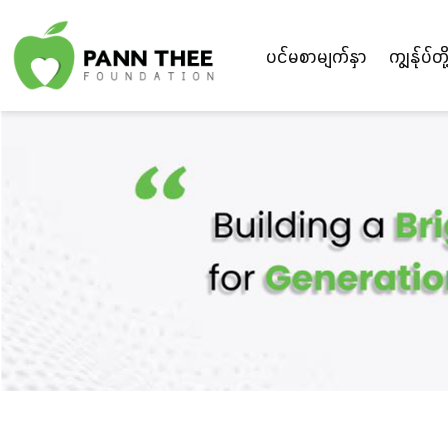
ပင်မစာမျက်နှာ
ကျွန်ုပ်