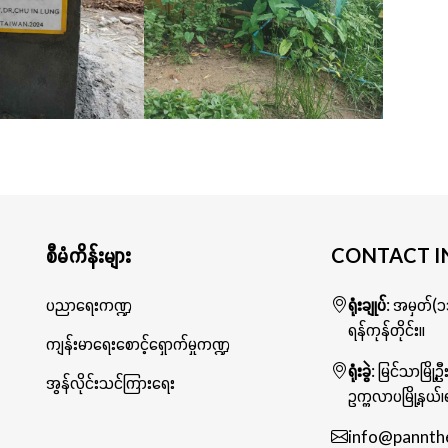
စီမံကိန်းများ
CONTACT I
ပညာရေးကဏ္ဍ
ရုံးချုပ်
: အမှတ်(၁၁
ရန်ကုန်တိုင်း။
ကျန်းမာရေးစောင့်ရှောက်မှုကဏ္ဍ
ရုံးခွဲ
: မြင်သာမြို့
အွန်လိုင်းသင်ကြားရေး
ဥက္ကလာပမြို့နယ်၊ရ
info@pannth