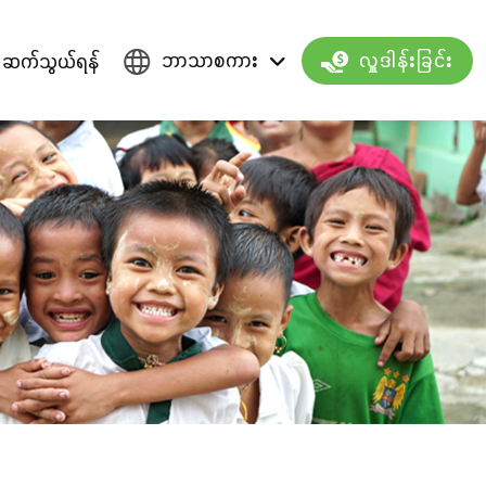
ဘာသာစကား
ဆက်သွယ်ရန်
လှူဒါန်းခြင်း