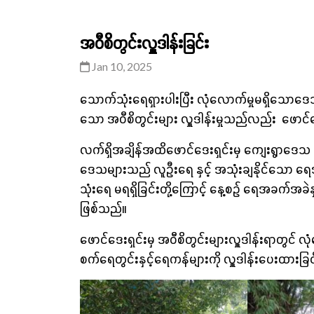
အဝီစိတွင်းလှူဒါန်းခြင်း
Jan 10, 2025
သောက်သုံးရေရှားပါးပြီး လုံလောက်မှုမရှိသောဒ
သော အဝီစိတွင်းများ လှူဒါန်းမှုသည်လည်း ဖောင်
လက်ရှိအချိန်အထိဖောင်ဒေးရှင်းမှ ကျေးရွာဒေသ (၈)န
ဒေသများသည် လူဦးရေ နှင့် အသုံးချနိုင်သော ရေ
သုံးရေ မရရှိခြင်းတို့ကြောင့် နေ့စဥ် ရေအခက်အခ
ဖြစ်သည်။
ဖောင်ဒေးရှင်းမှ အဝီစိတွင်းများလှူဒါန်းရာတွင် လ
စက်ရေတွင်းနှင့်ရေကန်များကို လှူဒါန်း‌ပေးထားခြ