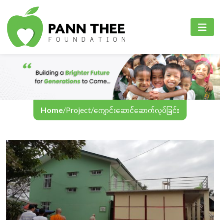
PANN THEE FOUNDATION
စီမံကိန်းများ
PANN THEE FOUNDATION
ပင်မစာမျက်နှာ
ပညာရေးကဏ္ဍ
English
ကျွန်ုပ်တို့အကြောင်း
ကျန်းမာရေးစောင့်ရှောက်မှုကဏ္ဍ
Myanmar
စီမံကိန်းများ
အွန်လိုင်းသင်ကြားရေး
Home
/
Project
/
ကျောင်းဆောင်ဆောက်လုပ်ခြင်း
အခမ်းအနားနှင့်လှုပ်ရှားမှုများ
ဆက်သွယ်ရန်
ဘာသာစကား