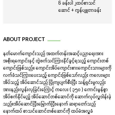
၆ ခန်းပါ ၂ထပ်စာသင်
ဆောင် + ကွန်ပျူတာခန်း
ABOUT PROJECT
နတ်မောက်ကျောင်းသည် အထက်တန်းအဆင့်ပညာရေးအား
အစိုးရကျောင်းနှင့် တွဲဖက်သင်ကြားနိုင်ခွင့်ရသည့် ကျောင်းတစ်
ကျောင်းဖြစ်သည်။ ကျောင်းအိပ်ကျောင်းစားကျောင်းသားများကို
လက်ခံသင်ကြားပေးသည့် ကျောင်းဖြစ်သော်လည်း ကလေးများ
အိပ်သည့် အိပ်ဆောင်သည် ပြိုကျပျက်စီးပြီး သန့်ရှင်းမှုလည်း
အားနည်းလွန်းလှခြင်းကြောင့် ကလေး ( ၃၅၀ ) ကောင်းမွန်စွာ
အိပ်စက်နိုင်မည့် အိပ်ဆောင်တစ်ဆောင်ကို ဆောက်လုပ်လှူဒါန်းခဲ့
သည်။အိပ်ဆောင်ပြီးမြောက်ပြီးနောက် ဆရာတော်သည်
နောက်ထပ် စာသင်ဆောင်တစ်ဆောင်ကို ထပ်မံအလှူခံ