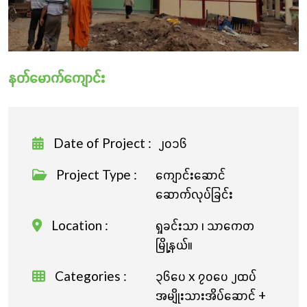
လှူဒါန်းခြင်း
နတ်မောက်ကျောင်း
Date of Project :
၂၀၁၆
Project Type :
ကျောင်းဆောင်
ဆောက်လုပ်ခြင်း
Location :
ရှုခင်းသာ ၊ သာကေတ
မြို့နယ်။
Categories :
၃၆ပေ x ၇၀ပေ ၂ထပ်
အမျိုးသားအိပ်ဆောင် +