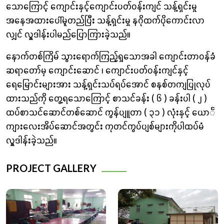
သောကြောင့် ကျောင်းနှင့်ကျောင်းပတ်၀န်းကျင် သန့်ရှင်းမှု
အနေအထား‌ပေါ်မူတည်ပြီး သန့်ရှင်းမှု နဂိုထက်ပိုကောင်းလာ
လျှင် လှူဒါန်းပါမည်ပြောကြားခဲ့သည်။
နောက်တစ်ကြိမ် သွားရောက်ကြည့်ရှုသောအခါ ကျောင်းတာ၀န်ခံ
ဆရာတော်မှ ကျောင်းဆောင် ၊ ကျောင်းပတ်၀န်းကျင်နှင့်
ရေ‌မြောင်းများအား သန့်ရှင်းသပ်ရပ်အောင် စနစ်တကျပြုလုပ်
ထားသည်ကို တွေ့ရသောကြောင့် စာသင်ခန်း ( ၆ ) ခန်းပါ ( ၂ )
ထပ်စာသင်ဆောင်တစ်ဆောင် ကွန်ပျူတာ ( ၃၁ ) လုံးနှင့် ‌ယောင်္
ကျားလေးအိပ်ဆောင်အတွင်း ကုတင်ကွပ်ပျစ်များကိုပါထပ်မံ
လှူဒါန်းခဲ့သည်။
PROJECT GALLERY