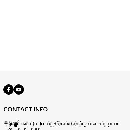
CONTACT INFO
ရုံးချုပ်
: အမှတ်(၁၁)၊ စက်မှုဇုံ(၆)လမ်း၊ (၈)ရပ်ကွက်၊ တောင်ဥက္ကလာပ