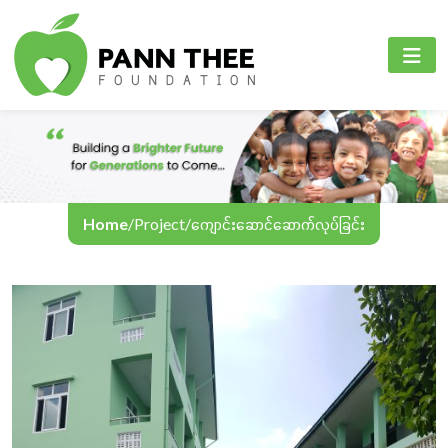
PANN THEE FOUNDATION
စီမံကိန်းများ
PANN THEE FOUNDATION
ပင်မစာမျက်နှာ
ပညာရေးကဏ္ဍ
English
ကျွန်ုပ်တို့အကြောင်း
ကျန်းမာရေးစောင့်ရှောက်မှုကဏ္ဍ
Myanmar
စီမံကိန်းများ
အွန်လိုင်းသင်ကြားရေး
Home
/
Project
/
ကျောင်းဆောင်ဆောက်လုပ်ခြင်း
အခမ်းအနားနှင့်လှုပ်ရှားမှုများ
ဆက်သွယ်ရန်
ဘာသာစကား