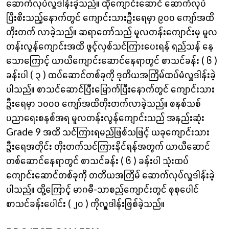
ဆောက်လုပ်လှူဒါန်းခဲ့သည်။ ထိုကျောင်းဆောင် ဆောက်လုပ်
ပြီးစီးသည့်နောက်တွင် ကျောင်းသားဦးရေမှာ ၉၀၀ ကျော်အထိ
တိုးတက် လာခဲ့သည်။ ဆရာတော်သည် မူလတန်းကျောင်းမှ မူလ
တန်းလွန်ကျောင်းအထိ ဖွင့်လှစ်သင်ကြားပေးရန် ရည်သန် နေ
သောကြောင့် ယာယီကျောင်းဆောင်နေရာတွင် စာသင်ခန်း ( ၆ )
ခန်းပါ ( ၃ ) ထပ်‌ဆောင်တစ်ခုကို ဒုတိယအကြိမ်ထပ်မံလှူဒါန်းခဲ့
ပါသည်။ စာသင်ဆောင်ပြီးမြောက်ပြီးနောက်တွင် ကျောင်းသား
ဦးရေမှာ ၁၀၀၀ ကျော်အထိတိုးတက်လာခဲ့သည်။ စနစ်သစ်
ပညာရေးစနစ်အရ မူလတန်းလွန်ကျောင်းသည် အနည်းဆုံး
Grade 9 အထိ သင်ကြားရမည်ဖြစ်သဖြင့် ယခုကျောင်းသား
ဦးရေအတိုင်း တိုးတက်သင်ကြားနိုင်ရန်အတွက် ယာယီ‌ဆောင်
တစ်ဆောင်နေရာတွင် စာသင်ခန်း ( ၆ ) ခန်းပါ သုံးထပ်
ကျောင်းဆောင်တစ်ခုကို တတိယအကြိမ် ဆောက်လုပ်လှူဒါန်းခဲ့
ပါသည်။ ထို့ကြောင့် မာဂဓီ-သာစည်ကျောင်းတွင် စုစုပေါင်
စာသင်ခန်းပေါင်း ( ၂၀ ) ကိုလှူဒါန်းဖြစ်ခဲ့သည်။