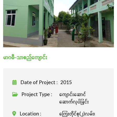
လှူဒါန်းခြင်း
မာဂဓီ-သာစည်ကျောင်း
Date of Project :
2015
Project Type :
ကျောင်းဆောင်
ဆောက်လုပ်ခြင်း
Location :
ကြေးတိုင်စု(၂)လမ်း၊