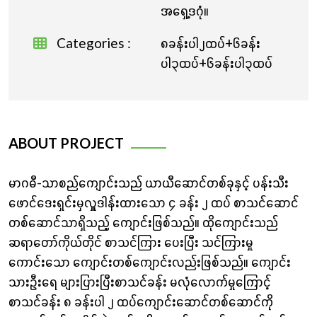
အရှေ့ဒဂုံ။
Categories :
၈ခန်းပါ၂ထပ်+၆ခန်း
ပါ၃ထပ်+၆ခန်းပါ၃ထပ်
ABOUT PROJECT
မာဂဓီ-သာစည်ကျောင်းသည် ယာယီ‌ဆောင်တစ်ခုနှင့် ပန်းသီး
ဖောင်ဒေးရှင်းမှလှူဒါန်းထားသော ၄ ခန်း ၂ ထပ် စာသင်ဆောင်
တစ်ဆောင်သာရှိသည့် ကျောင်းဖြစ်သည်။ ထိုကျောင်းသည်
ဆရာတော်ကိုယ်တိုင် စာသင်ကြား ပေးပြီး သင်ကြားမှု
ကောင်းသော ကျောင်းတစ်ကျောင်းလည်းဖြစ်သည်။ ကျောင်း
သားဦးရေ များပြားပြီးစာသင်ခန်း မလုံလောက်မှုကြောင့်
စာသင်ခန်း ၈ ခန်းပါ ၂ ထပ်ကျောင်းဆောင်တစ်ဆောင်ကို