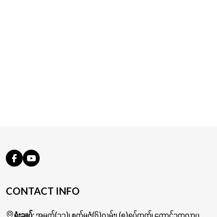
CONTACT INFO
ရုံးချုပ်
: အမှတ်(၁၁)၊ စက်မှုဇုံ(၆)လမ်း၊ (၈)ရပ်ကွက်၊ တောင်ဥက္ကလာပ