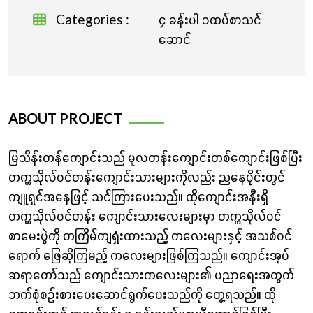
Categories :
၄ ခန်းပါ ၁ထပ်စာသင်
ဆောင်
ABOUT PROJECT
မြသိန်းတန်ကျောင်းသည် မူလတန်းကျောင်းတစ်ကျောင်းဖြစ်ပြီး
တက္ကသိုလ်၀င်တန်းကျောင်းသားများကိုလည်း ညနေပိုင်းတွင်
ကျူရှင်အနေဖြင့် သင်ကြားပေးသည်။ ထိုကျောင်းအနီးရှိ
တက္ကသိုလ်၀င်တန်း ကျောင်းသားလေးများမှာ တက္ကသိုလ်၀င်
စာမေးပွဲကို တကြိမ်ကျရှုံးထားသည့် ကလေးများနှင့် အသစ်ဝင်
ရောက် ဖြေဆိုကြမည့် ကလေးများဖြစ်ကြသည်။ ကျောင်းအုပ်
ဆရာတော်သည် ‌ကျောင်းသားကလေးများ၏ ပညာရေးအတွက်
ဘက်စုံစဉ်းစားပေးဆောင်ရွက်ပေးသည်ကို တွေ့ရသည်။ ထို