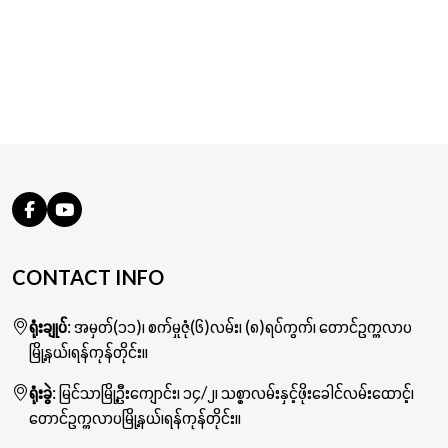
CONTACT INFO
ရုံးချုပ်
: အမှတ်(၁၁)၊ စက်မှုဇုံ(၆)လမ်း၊ (၈)ရပ်ကွက်၊ တောင်ဥက္ကလာပ
မြို့နယ်၊ရန်ကုန်တိုင်း။
ရုံးခွဲ
: မြင်သာမြို့ဦးကျောင်း၊ ၁၄/၂၊ သစ္စာလမ်းနှင့်ဖိုးခေါင်လမ်းထောင့်၊
တောင်ဥက္ကလာပမြို့နယ်၊ရန်ကုန်တိုင်း။