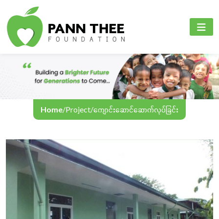
PANN THEE FOUNDATION
စီမံကိန်းများ
PANN THEE FOUNDATION
ပင်မစာမျက်နှာ
ပညာရေးကဏ္ဍ
English
ကျွန်ုပ်တို့အကြောင်း
ကျန်းမာရေးစောင့်ရှောက်မှုကဏ္ဍ
Myanmar
စီမံကိန်းများ
အွန်လိုင်းသင်ကြားရေး
Home
/
Project
/
ကျောင်းဆောင်ဆောက်လုပ်ခြင်း
အခမ်းအနားနှင့်လှုပ်ရှားမှုများ
ဆက်သွယ်ရန်
ဘာသာစကား