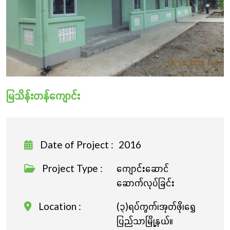
လှူဒါန်းခြင်း
မြသိန်းတန်ကျောင်း
Date of Project :
2016
Project Type :
ကျောင်းဆောင်
ဆောက်လုပ်ခြင်း
Location :
(၃)ရပ်ကွက်၊အုတ်ဖို၊ရွှေ
ပြည်သာမြို့နယ်။