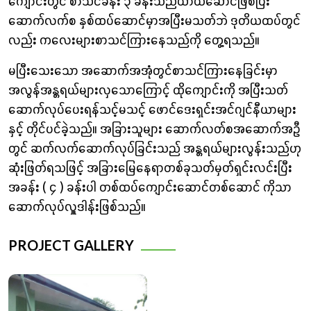
ကျောင်းတွင် စာသင်ခန်း ၃ ခန်းသည်ယာယီဆောင်ဖြစ်ပြီး
ဆောက်လက်စ နှစ်ထပ်ဆောင်မှာအပြီးမသတ်ဘဲ ဒုတိယထပ်တွင်
လည်း ကလေးများစာသင်ကြားနေသည်ကို တွေ့ရသည်။
မပြီးသေးသော အဆောက်အအုံတွင်စာသင်ကြားနေခြင်းမှာ
အလွန်အန္တရယ်များလှသောကြောင့် ထိုကျောင်းကို အပြီးသတ်
ဆောက်လုပ်ပေးရန်သင့်မသင့် ဖောင်ဒေးရှင်းအင်ဂျင်နီယာများ
နှင့် တိုင်ပင်ခဲ့သည်။ အ‌ခြားသူများ ဆောက်လတ်စအဆောက်အဦ
တွင် ဆက်လက်ဆောက်လုပ်ခြင်းသည် အန္တရယ်များလွန်းသည်ဟု
ဆုံးဖြတ်ရသဖြင့် အခြားမြေနေရာတစ်ခုသတ်မှတ်ရှင်းလင်းပြီး
အခန်း ( ၄ ) ခန်းပါ တစ်ထပ်ကျောင်းဆောင်တစ်ဆောင် ကိုသာ
ဆောက်လုပ်လှူဒါန်းဖြစ်သည်။
PROJECT GALLERY