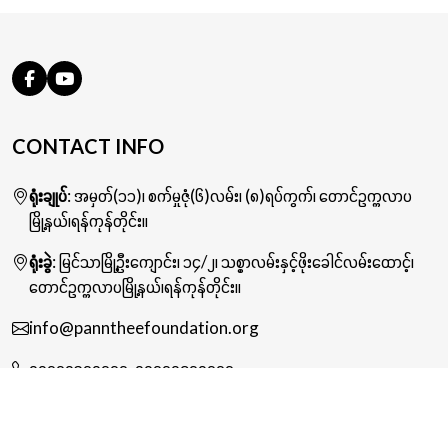
CONTACT INFO
ရုံးချုပ်
: အမှတ်(၁၁)၊ စက်မှုဇုံ(၆)လမ်း၊ (၈)ရပ်ကွက်၊ တောင်ဥက္ကလာပ
မြို့နယ်၊ရန်ကုန်တိုင်း။
ရုံးခွဲ
: မြင်သာမြို့ဦးကျောင်း၊ ၁၄/၂၊ သစ္စာလမ်းနှင့်ဖိုးခေါင်လမ်းထောင့်၊
တောင်ဥက္ကလာပမြို့နယ်၊ရန်ကုန်တိုင်း။
info@panntheefoundation.org
၀၉၇၇၀၃၇၀၇၇၇
,
၀၉၇၇၀၄၇၀၇၇၇
© 2024-2026 Pann Thee Foundation. All Rights Reserved.