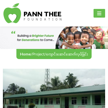
PANN THEE FOUNDATION
စီမံကိန်းများ
PANN THEE FOUNDATION
ပင်မစာမျက်နှာ
ပညာရေးကဏ္ဍ
English
ကျွန်ုပ်တို့အကြောင်း
ကျန်းမာရေးစောင့်ရှောက်မှုကဏ္ဍ
Myanmar
စီမံကိန်းများ
အွန်လိုင်းသင်ကြားရေး
Home
/
Project
/
ကျောင်းဆောင်ဆောက်လုပ်ခြင်း
အခမ်းအနားနှင့်လှုပ်ရှားမှုများ
ဆက်သွယ်ရန်
ဘာသာစကား