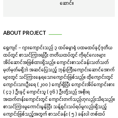
ဆောင်။
ABOUT PROJECT
‌ရွှေကျင် – ဂျားကျောင်းသည် ၃ ထပ်ဓမ္မာရုံ ပထမထပ်နှင့်ဒုတိယ
ထပ်တွင် စာသင်ကြားရပြီး တတိယထပ်တွင် ကိုရင်လေးများ
အိပ်ဆောင်အဖြစ်ထားရှိသည်။ ကျောင်းစာသင်ခန်းသတ်သတ်
မှတ်မှတ်မရှိဘဲ အဆင်ပြေသည့် ဘုန်းကြီးကျောင်းဆောင်အောက်
များတွင် သင်ကြားနေရသောကျောင်းဖြစ်သည်။ ထိုကျောင်းတွင်
ကျောင်းသားဦးရေ ( ၂၀၀ ) ကျော်ရှိပြီး ကျောင်းအိပ်ကျောင်းစား
( ၄၃ ) ဦးနှင့် ကျောင်းသူ ( ၇၆ ) ဦးတို့သည် အစိုးရ
အထက်တန်းကျောင်းတွင် ကျောင်းတက်သည်ဟုလည်းသိရသည်။
စာသင်ကြားမှုကောင်းမွန်ပြီး သန့်ရှင်းသပ်ရပ်မှုလည်းရှိသည့်
ကျောင်းဖြစ်သည့်အတွက် စာသင်ခန်း ( ၅ ) ခန်းပါ တစ်ထပ်