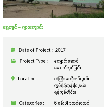
လှူဒါန်းခြင်း
ရွှေကျင် – ဂျားကျောင်း
Date of Project :
2017
Project Type :
ကျောင်းဆောင်
ဆောက်လုပ်ခြင်း
Location :
ကံကြီး မကျီးရပ်ကွက်၊
ကွမ်းခြံကုန်းမြို့နယ်၊
ရန်ကုန်တိုင်း။
Categories :
၆ ခန်းပါ ၁ထပ်စာသင်