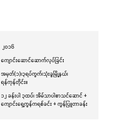
၂၀၁၆
ကျောင်းဆောင်ဆောက်လုပ်ခြင်း
အမှတ်(၁)၊၃ရပ်ကွက်၊သုံးခွမြို့နယ်၊
ရန်ကုန်တိုင်း။
၁၂ ခန်းပါ ၃ထပ်၊ အိမ်သာပါစာသင်ဆောင် +
ကျောင်းရှေ့ကွန်ကရစ်ခင်း + ကွန်ပြူတာခန်း