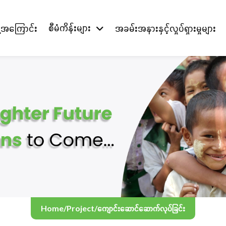
စီမံကိန်းများ
တို့အကြောင်း
အခမ်းအနားနှင့်လှုပ်ရှားမှုများ
Home
/
Project
/
ကျောင်းဆောင်ဆောက်လုပ်ခြင်း