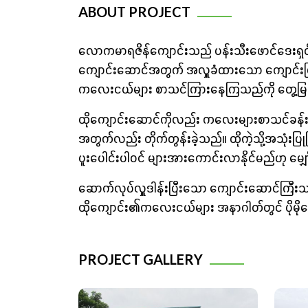
ABOUT PROJECT
လောကမာရဇိန်ကျောင်းသည် ပန်းသီးဖောင်ဒေးရှင်းသ
ကျောင်းဆောင်အတွက် အလှူခံထားသော ကျောင်းဖြ
ကလေးငယ်များ စာသင်ကြားနေကြသည်ကို တွေ့မြင်ခဲ
ထိုကျောင်းဆောင်ကိုလည်း ကလေးများစာသင်ခန်းအနေ
အတွက်လည်း တိုက်တွန်းခဲ့သည်။ ထိုကဲ့သို့အသုံး
ပူးပေါင်းပါ၀င် များအားကောင်းလာနိုင်မည်ဟု မျှ
ဆောက်လုပ်လှူဒါန်းပြီးသော ကျောင်းဆောင်ကြီးသည်
ထိုကျောင်း၏ကလေးငယ်များ အနာဂါတ်တွင် ပိုမိုကေ
PROJECT GALLERY