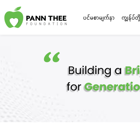
ပင်မစာမျက်နှာ
ကျွန်ုပ်