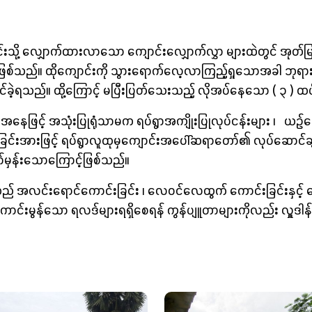
ို့ လျှောက်ထားလာသော ကျောင်းလျှောက်လွှာ များထဲတွင် အုတ်မြစ
စ်သည်။ ထိုကျောင်းကို သွားရောက်လေ့လာကြည့်ရှုသောအခါ ဘုရား
့ရသည်။ ထို့ကြောင့် မပြီးပြတ်သေးသည့် လိုအပ်နေသော ( ၃ ) ထပ်
ဖြင့် အသုံးပြုရုံသာမက ရပ်ရွာအကျိုးပြုလုပ်ငန်းများ ၊ ယဉ်ကျေး
ပြုခြင်းအားဖြင့် ရပ်ရွာလူထုမှကျောင်းအပေါ်ဆရာတော်၏ လုပ်ဆောင်
ော်မှန်းသောကြောင့်ဖြစ်သည်။
 အလင်းရောင်ကောင်းခြင်း ၊ လေဝင်လေထွက် ကောင်းခြင်းနှင့် ကျောင
ာင်းမွန်သော ရလဒ်များရရှိစေရန် ကွန်ပျူတာများကိုလည်း လှူဒါန်