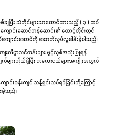
်ချပြီး သံတိုင်များသာထောင်ထားသည့် ( ၃ ) ထပ်
ကျောင်းဆောင်တန်ဆောင်း၏ ထောင့်တိုင်းတွင်
ကျောင်းဆောင်ကို ဆောက်လုပ်လှူဒါန်းခဲ့ပါသည်။
လိမ္မာသင်တန်းများ ဖွင့်လှစ်အသုံးပြုရန်
ချက်များကိုသိရှိပြီး ကလေးငယ်များအကျိုးအတွက်
်း၀န်းကျင် သန့်ရှင်းသပ်ရပ်ခြင်းတို့ကြောင့်
းခဲ့သည်။