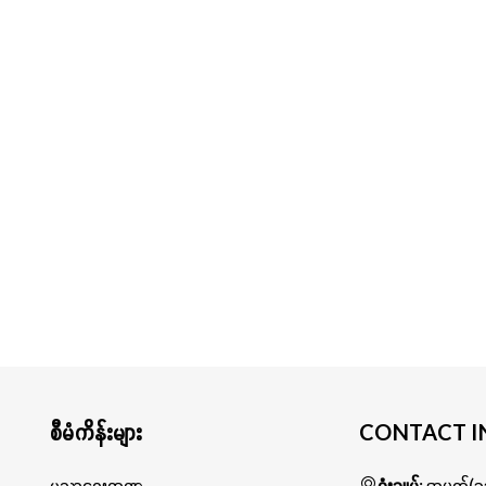
စီမံကိန်းများ
CONTACT I
ပညာရေးကဏ္ဍ
ရုံးချုပ်
: အမှတ်(၁၁