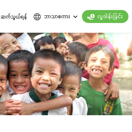
ဘာသာစကား
ဆက်သွယ်ရန်
လှူဒါန်းခြင်း