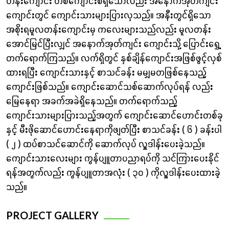
တန်းကျောင်း တစ်ကျောင်းစီရှိသော်လည်း အနောက်အုတ်ကျင်း
ကျောင်းတွင် ကျောင်းသားများပြားလှသည်။ အနီးတွင်ရှိသော
အစိုးရမူလတန်းကျောင်းမှ ကလေးများသည်လည်း မူလတန်း
အောင်မြင်ပြီးလျှင် အနောက်အုတ်ကျင်း ကျောင်းသို့ ပြောင်းရွှေ့
တက်ရောက်ကြသည်။ လက်ရှိတွင် နှစ်ချိန်ကျောင်းအဖြစ်ဖွင့်လှစ်
ထားရပြီး ကျောင်းသားနှင့် စာသင်ခန်း မမျှမတဖြစ်နေသည့်
ကျောင်းဖြစ်သည်။ ကျောင်းဆောင်သစ်ဆောက်လုပ်ရန် လည်း
မြေနေရာ အခက်အခဲရှိနေသည်။ တက်ရောက်သည့်
ကျောင်းသားများပြားသည့်အတွက် ကျောင်းဆောင်ဟောင်းတစ်ခု
နှင့် မီးဖိုဆောင်ဟောင်းနေရာကိုဖျတ်ပြီး စာသင်ခန်း ( ၆ ) ခန်းပါ
( ၂ ) ထပ်စာသင်ဆောင်ကို ဆောက်လုပ် လှူဒါန်းပေးခဲ့သည်။
ကျောင်းသားလေးများ ကွန်ပျူတာပညာရပ်ကို သင်ကြားပေးနိုင်
ရန်အတွက်လည်း ကွန်ပျူတာအလုံး ( ၃၀ ) ကိုလှူဒါန်းပေးထားခဲ့
သည်။
PROJECT GALLERY