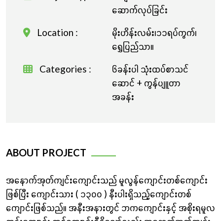
ဆောက်လုပ်ခြင်း
Location :
မိုးဟိန်းလမ်း၊၁၁ရပ်ကွက်၊
ရွှေပြည်သာ။
Categories :
၆ခန်းပါ သုံးထပ်စာသင်
ဆောင် + ကွန်ပျူတာ
အခန်း
ABOUT PROJECT
အနောက်အုတ်ကျင်းကျောင်းသည် မူလွန်ကျောင်းတစ်ကျောင်း
ဖြစ်ပြီး ကျောင်းသား ( ၁၃၀၀ ) နီးပါးရှိသည့်ကျောင်းတစ်
ကျောင်းဖြစ်သည်။ အနီးအနားတွင် ဘကကျောင်းနှင့် အစိုးရမူလ