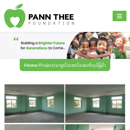
PANN THEE FOUNDATION
စီမံကိန်းများ
PANN THEE FOUNDATION
ပင်မစာမျက်နှာ
ပညာရေးကဏ္ဍ
English
ကျွန်ုပ်တို့အကြောင်း
ကျန်းမာရေးစောင့်ရှောက်မှုကဏ္ဍ
Myanmar
စီမံကိန်းများ
အွန်လိုင်းသင်ကြားရေး
Home
/
Project
/
ကျောင်းဆောင်ဆောက်လုပ်ခြင်း
အခမ်းအနားနှင့်လှုပ်ရှားမှုများ
ဆက်သွယ်ရန်
ဘာသာစကား