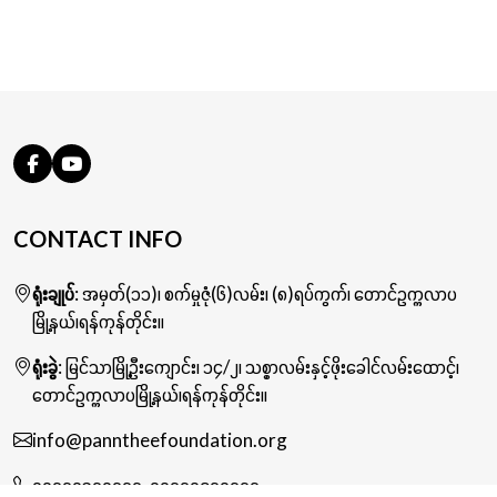
CONTACT INFO
ရုံးချုပ်
: အမှတ်(၁၁)၊ စက်မှုဇုံ(၆)လမ်း၊ (၈)ရပ်ကွက်၊ တောင်ဥက္ကလာပ
မြို့နယ်၊ရန်ကုန်တိုင်း။
ရုံးခွဲ
: မြင်သာမြို့ဦးကျောင်း၊ ၁၄/၂၊ သစ္စာလမ်းနှင့်ဖိုးခေါင်လမ်းထောင့်၊
တောင်ဥက္ကလာပမြို့နယ်၊ရန်ကုန်တိုင်း။
info@panntheefoundation.org
၀၉၇၇၀၃၇၀၇၇၇
,
၀၉၇၇၀၄၇၀၇၇၇