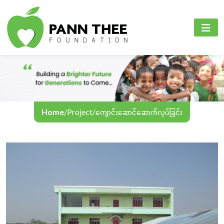
PANN THEE FOUNDATION
စီမံကိန်းများ
PANN THEE FOUNDATION
ပင်မစာမျက်နှာ
ပညာရေးကဏ္ဍ
English
ကျွန်ုပ်တို့အကြောင်း
ကျန်းမာရေးစောင့်ရှောက်မှုကဏ္ဍ
Myanmar
စီမံကိန်းများ
အွန်လိုင်းသင်ကြားရေး
Home
/
Project
/
ကျောင်းဆောင်ဆောက်လုပ်ခြင်း
အခမ်းအနားနှင့်လှုပ်ရှားမှုများ
ဆက်သွယ်ရန်
ဘာသာစကား