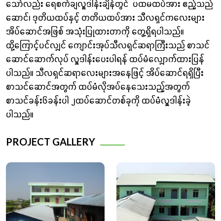
သော်လည်း ရေစက်ချလှူဒါန်းချိန်တွင် ပထမထပ်အား ဧည့်သည်
ဆောင်၊ ဒုတိယထပ်နှင့် တတိယထပ်အား သီလရှင်ကလေးများ
အိပ်ဆောင်အဖြစ် အသုံးပြုထားတာကို တွေ့ရှိရပါသည်။
ထို့ကြောင့်ပင်လျှင် ကျောင်းအုပ်သီလရှင်ဆရာကြီးသည် စာသင်
ဆောင်ဆောက်လုပ် လှူဒါန်းပေးပါရန် ထပ်မံလျှောက်ထားပြန်
ပါသည်။ သီလရှင်ဆရာလေးများအနေဖြင့် အိပ်ဆောင်ရရှိပြီး
စာသင်ဆောင်အတွက် ထပ်မံလိုအပ်နေသေးသည့်အတွက်
စာသင်ခန်း၆ခန်းပါ ၂ထပ်ဆောင်တစ်ခုကို ထပ်မံလှူဒါန်းခဲ့
ပါသည်။
PROJECT GALLERY