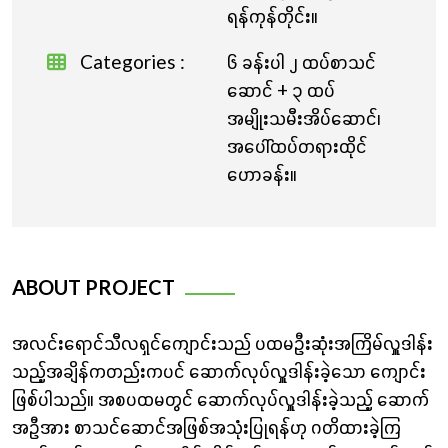
ရန်ကုန်တိုင်း။
Categories :
၆ ခန်းပါ ၂ ထပ်စာသင်
ဆောင် + ၃ ထပ်
အမျိုးသမီးအိပ်ဆောင်၊
အပေါ်ထပ်တရားထိုင်
ဟောခန်း။
ABOUT PROJECT
အလင်းရောင်သီလရှင်ကျောင်းသည် ပထမဦးဆုံးအကြိမ်လှူဒါန်း
သည့်အချိန်ကတည်းကပင် ဆောက်လုပ်လှူဒါန်းခဲ့သော ကျောင်း
ဖြစ်ပါသည်။ အစပထမတွင် ဆောက်လုပ်လှူဒါန်းခဲ့သည့် ဆောက်
အဦအား စာသင်ဆောင်အဖြစ်အသုံးပြုရန်ဟု ဂတိထားခဲ့ကြ