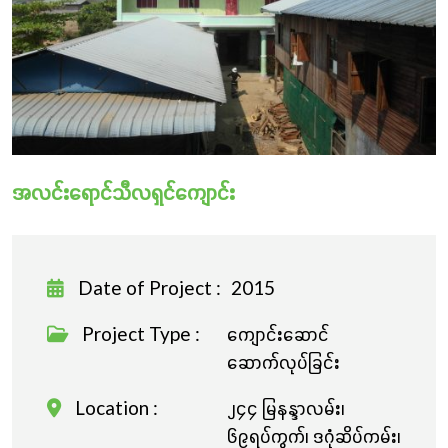
လှူဒါန်းခြင်း
အလင်းရောင်သီလရှင်ကျောင်း
Date of Project :
2015
Project Type :
ကျောင်းဆောင်
ဆောက်လုပ်ခြင်း
Location :
၂၄၄ မြနန္ဒာလမ်း၊
၆၉ရပ်ကွက်၊ ဒဂုံဆိပ်ကမ်း၊