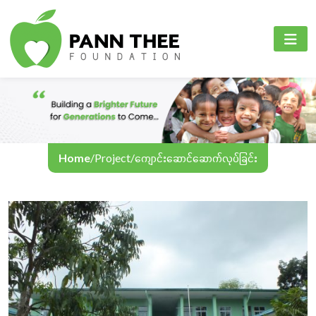
PANN THEE FOUNDATION
စီမံကိန်းများ
PANN THEE FOUNDATION
ပင်မစာမျက်နှာ
ပညာရေးကဏ္ဍ
English
ကျွန်ုပ်တို့အကြောင်း
ကျန်းမာရေးစောင့်ရှောက်မှုကဏ္ဍ
Myanmar
စီမံကိန်းများ
အွန်လိုင်းသင်ကြားရေး
Home
/
Project
/
ကျောင်းဆောင်ဆောက်လုပ်ခြင်း
အခမ်းအနားနှင့်လှုပ်ရှားမှုများ
ဆက်သွယ်ရန်
ဘာသာစကား