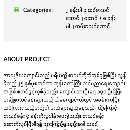
Categories :
၂ ခန်းပါ ၁ ထပ်စာသင်
ဆောင် ၂ ဆောင် + ၈ ခန်း
ပါ ၂ ထပ်စာသင်ဆောင်
ABOUT PROJECT
အာယုဒီဃကျောင်းသည် ပရိယတ္ထိ စာသင်တိုက်တစ်ခုဖြစ်ပြီး လွန်
ခဲ့သည့် ၂၅ နှစ်မှစတင်ကာ ဘုန်းတော်ကြီး သင်ပညာရေးကျောင်း
အဖြစ် စတင်ဖွင့်လှစ်ခဲ့သည်။ ကျောင်းသားဦးရေ ၃၇၀ ဦးရှိပြီး
အချို့စာသင်ခန်းများသည် သိမ်ကျောင်းထဲတွင် အခန်းကာပြီး
သင်ကြားရသည့်အတွက် အသံများဆူညံနေသည်။ ထို့ကြောင့်
စာသင်ခန်း ၄ ခန်းကိုလှူဒါန်းပေးခဲ့သည်။ စာသင်ခန်း
ဆောက်လုပ်ပြီးစီး၍ သွားကြည့်ရှုသည့်အခါ ယခင်