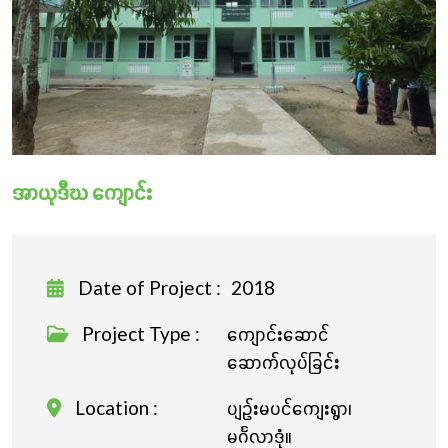
လှူဒါန်းခြင်း
အာယုဒီဃ ကျောင်း
Date of Project :
2018
Project Type :
ကျောင်းဆောင်
ဆောက်လုပ်ခြင်း
Location :
ပျဉ်းမပင်ကျေးရွာ၊
မင်္ဂလာဒုံ။