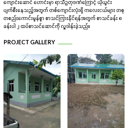
ကျောင်းဆောင် ဟောင်းမှာ ရာသီဥတုဒဏ်ကြောင့် ယိုယွင်း
ပျက်စီးနေသည့်အတွက် တစ်ကျောင်းလုံးရှိ ကလေးငယ်များ တစု
တစည်းကောင်းမွန်စွာ စာသင်ကြားနိုင်ရန်အတွက် စာသင်ခန်း ၈
ခန်းပါ ၂ ထပ်စာသင်ဆောင်ကို လှူဒါန်းခဲ့သည်။
PROJECT GALLERY