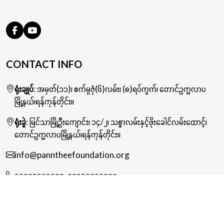
CONTACT INFO
ရုံးချုပ်
: အမှတ်(၁၁)၊ စက်မှုဇုံ(၆)လမ်း၊ (၈)ရပ်ကွက်၊ တောင်ဥက္ကလာပ
မြို့နယ်၊ရန်ကုန်တိုင်း။
ရုံးခွဲ
: မြင်သာမြို့ဦးကျောင်း၊ ၁၄/၂၊ သစ္စာလမ်းနှင့်ဖိုးခေါင်လမ်းထောင့်၊
တောင်ဥက္ကလာပမြို့နယ်၊ရန်ကုန်တိုင်း။
info@panntheefoundation.org
၀၉၇၇၀၃၇၀၇၇၇
,
၀၉၇၇၀၄၇၀၇၇၇
© 2024-2026 Pann Thee Foundation. All Rights Reserved.
Web Design
by
NetScriper