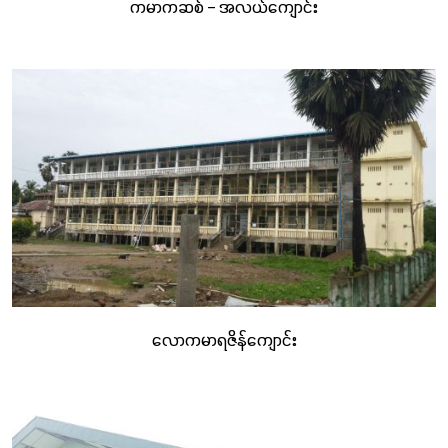
ကမာကဆစ် – အလယ်ကျောင်း
လောကမာရဇိန်ကျောင်း