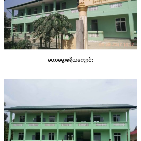
မဟာဓမ္မာစရိယကျောင်း