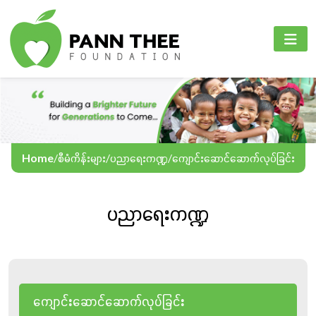
PANN THEE FOUNDATION
စီမံကိန်းများ
PANN THEE FOUNDATION
ပင်မစာမျက်နှာ
ပညာရေးကဏ္ဍ
English
ကျွန်ုပ်တို့အကြောင်း
ကျန်းမာရေးစောင့်ရှောက်မှုကဏ္ဍ
Myanmar
စီမံကိန်းများ
အွန်လိုင်းသင်ကြားရေး
Home
/
စီမံကိန်းများ
/
ပညာရေးကဏ္ဍ
/
ကျောင်းဆောင်ဆောက်လုပ်ခြင်း
အခမ်းအနားနှင့်လှုပ်ရှားမှုများ
ပညာရေးကဏ္ဍ
ဆက်သွယ်ရန်
ဘာသာစကား
ကျောင်းဆောင်ဆောက်လုပ်ခြင်း