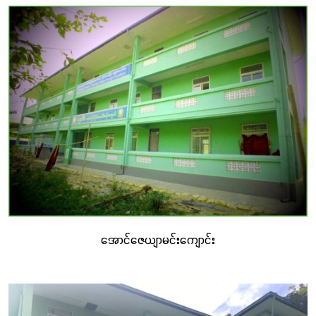
အထောက်အကူပြုနိုင်ခဲ့သည်။
“
ကောင်းမွန်စွာပညာသင်ကြားခွင့်မရခဲ့လျှင် ကောင်းမွန်
သော
အနာ
ဂါတ်ကို မျှော်လင့်မရနိုင်
”
အခမဲ့ပညာရေးကျောင်းဖြစ်သော်လည်း ပညာရေးစံနှုန်းနှင့်
ကိုက်ညီသော စာသင်ကျောင်းဖြစ်ခြင်းကြောင့် ထိုဒေသတွင်
နေထိုင်ကြသော ဒေသခံကလေးများအတွက် ပညာသင်ကြားမှု
အခွင့်အလမ်းများ တိုးတက်လာစေသည်။ နေရာထိုင်ခင်း
သက်တောင့်သက်သာနှင့် လုံခြုံကောင်းမွန်သောသင်ကြားနိုင်
အောင်ဇေယျာမင်းကျောင်း
မှုများကြောင့် လူနေမှုအဆင့်အတန်းတိုးတက်စေခြင်း၊
စာသင်ကြားရန် စိတ်အားထက်သန်လာခြင်း၊ အာရုံစူးစိုက်နိုင်
ခြင်းနှင့် သင်ကြားသင်ယူမှုအနှစ်သာရကို ရရှိနိုင်ခြင်း စသည့်