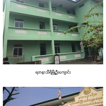
အကျိုးကျေးဇူးများကို ရရှိခဲ့ကြသည်။
ရတနာသီရိမြို့ဦးကျောင်း