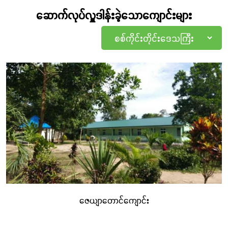
ပညာရေး ကျောင်းများအား ကွင်းဆင်းလေ့လာခဲ့သည်။ ဒေသ
ဆောက်လုပ်လှူဒါန်းခဲ့သောကျောင်းများ
ဆိုင်ရာအချက်အလက်နှင့် အကျိူးသက်ရောက်မှု
အတိုင်းအတာကို တွက်ချက်ပြီးမှ စံနှုန်းနှင့် ကိုက်ညီသော
စာသင်ကျောင်းဆောင်များကို ဆောက်လုပ်ပေးခြင်း
ဖြစ်သည်။
၂၀၁၅ ခုနှစ်တွင် စတင်ခဲ့သော ကျောင်းဆောင်ဆောက်လုပ်
ခြင်းစီမံကိန်းသည် ၂၀၂၂ ခုနှစ်အထိဆောင်ရွက်ခဲ့ပြီး စာသင်
ဆောင်အဆောက်အအုံပေါင်း ၁၄၁ ဆောင်ကို ဆောက်လုပ်ခဲ့
ပြီးဖြစ်သည်။ ထိုပမာဏဖြစ်သောအဆောက်အအုံ
အရေအတွက်သည် ကျောင်းသားကျောင်းသူပေါင်း ၁ သိန်း
ဇေယျာတောင်ကျောင်း
ကျော်အတွက် ကောင်းမွန်သည့် သင်ကြားသင်ယူမှုကို