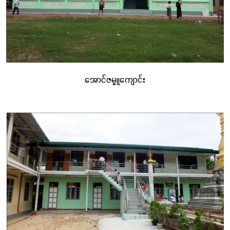
အောင်ဇမ္ဗူကျောင်း