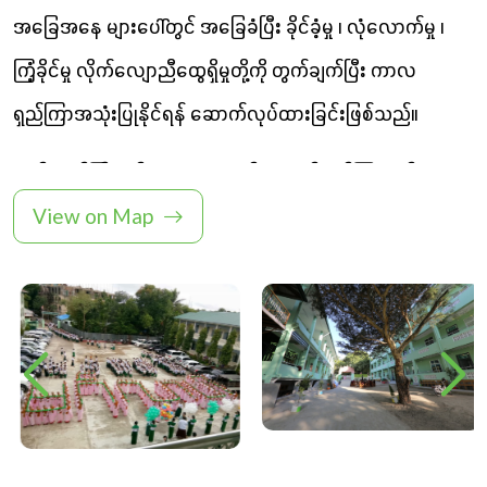
အခြေအနေ များပေါ်တွင် အခြေခံပြီး ခိုင်ခံ့မှု ၊ လုံလောက်မှု ၊
ကြံ့ခိုင်မှု လိုက်လျောညီထွေရှိမှုတို့ကို တွက်ချက်ပြီး ကာလ
ရှည်ကြာအသုံးပြုနိုင်ရန် ဆောက်လုပ်ထားခြင်းဖြစ်သည်။
ဘုန်းတော်ကြီးသင်ပညာရေးကျောင်းများတွင် သင်ကြားသင်ယူနေ
View on Map
ရသောကလေးငယ်များသည် ဆင်းရဲနွမ်းပါးမှုနှင့် လူမှုရေး
လိုအပ်ချက်များရှိနေသော မိသားစုများမှဖြစ်သည့်အတွက် အခမဲ့
ပညာရေးဖြစ်သော ၄င်းကျောင်းများမှသာ စာတတ်မြောက်ခွင့်ရရှိ
နိုင်ကြသည်။
စာသင်ကျောင်းဆောင် ဆောက်လုပ်ခြင်းစီမံကိန်းအတွက်
မြန်မာနိုင်ငံတဝှမ်းလုံးတွင်ရှိသော ဘုန်းတော်ကြီးသင်