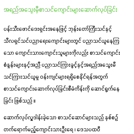
အရည်အသွေးမှီစာသင်ကျောင်းများဆောက်လုပ်ခြင်း
ပန်းသီးဖောင်‌ဒေးရှင်းအနေဖြင့် ဘုန်းတော်ကြီးသင်နှင့်
သီလရှင်သင်ပညာရေးကျောင်းများတွင် ပညာသင်ယူနေကြ
သော ကျောင်းသားကျောင်းသူများကိုလည်း စာသင်ကျောင်း
စံနှုန်းများနှင့်အညီ ပညာသင်ကြားခွင့်နှင့်အရည်အသွေးမီ
သင်ကြားသင်ယူမှု ဝန်းကျင်များရရှိစေနိုင်ရန်အတွက်
စာသင်ကျောင်းဆောက်လုပ်ခြင်းစီမံကိန်းကို ဆောင်ရွက်နေ
ခြင်း ဖြစ်သည် ။
ဆောက်လုပ်လှူဒါန်းခဲ့သော စာသင်ဆောင်များသည် နှစ်စဥ်
တက်ရောက်မည့်ကျောင်းသားဦးရေ ၊ ‌ဒေသပထဝီ