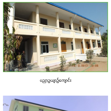
အထောက်အကူပြုနိုင်ခဲ့သည်။
“
ကောင်းမွန်စွာပညာသင်ကြားခွင့်မရခဲ့လျှင် ကောင်းမွန်
သော
အနာ
ဂါတ်ကို မျှော်လင့်မရနိုင်
”
အခမဲ့ပညာရေးကျောင်းဖြစ်သော်လည်း ပညာရေးစံနှုန်းနှင့်
ကိုက်ညီသော စာသင်ကျောင်းဖြစ်ခြင်းကြောင့် ထိုဒေသတွင်
နေထိုင်ကြသော ဒေသခံကလေးများအတွက် ပညာသင်ကြားမှု
အခွင့်အလမ်းများ တိုးတက်လာစေသည်။ နေရာထိုင်ခင်း
ပညာဥယျာဉ်ကျောင်း
သက်တောင့်သက်သာနှင့် လုံခြုံကောင်းမွန်သောသင်ကြားနိုင်
မှုများကြောင့် လူနေမှုအဆင့်အတန်းတိုးတက်စေခြင်း၊
စာသင်ကြားရန် စိတ်အားထက်သန်လာခြင်း၊ အာရုံစူးစိုက်နိုင်
ခြင်းနှင့် သင်ကြားသင်ယူမှုအနှစ်သာရကို ရရှိနိုင်ခြင်း စသည့်