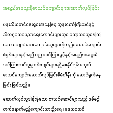
အရည်အသွေးမှီစာသင်ကျောင်းများဆောက်လုပ်ခြင်း
ပန်းသီးဖောင်‌ဒေးရှင်းအနေဖြင့် ဘုန်းတော်ကြီးသင်နှင့်
သီလရှင်သင်ပညာရေးကျောင်းများတွင် ပညာသင်ယူနေကြ
သော ကျောင်းသားကျောင်းသူများကိုလည်း စာသင်ကျောင်း
စံနှုန်းများနှင့်အညီ ပညာသင်ကြားခွင့်နှင့်အရည်အသွေးမီ
သင်ကြားသင်ယူမှု ဝန်းကျင်များရရှိစေနိုင်ရန်အတွက်
စာသင်ကျောင်းဆောက်လုပ်ခြင်းစီမံကိန်းကို ဆောင်ရွက်နေ
ခြင်း ဖြစ်သည် ။
ဆောက်လုပ်လှူဒါန်းခဲ့သော စာသင်ဆောင်များသည် နှစ်စဥ်
တက်ရောက်မည့်ကျောင်းသားဦးရေ ၊ ‌ဒေသပထဝီ