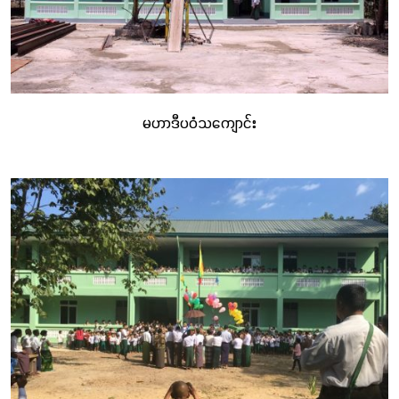
မဟာဒီပဝံသကျောင်း