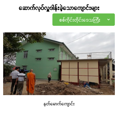
ပညာရေး ကျောင်းများအား ကွင်းဆင်းလေ့လာခဲ့သည်။ ဒေသ
ဆောက်လုပ်လှူဒါန်းခဲ့သောကျောင်းများ
ဆိုင်ရာအချက်အလက်နှင့် အကျိူးသက်ရောက်မှု
အတိုင်းအတာကို တွက်ချက်ပြီးမှ စံနှုန်းနှင့် ကိုက်ညီသော
စာသင်ကျောင်းဆောင်များကို ဆောက်လုပ်ပေးခြင်း
ဖြစ်သည်။
၂၀၁၅ ခုနှစ်တွင် စတင်ခဲ့သော ကျောင်းဆောင်ဆောက်လုပ်
ခြင်းစီမံကိန်းသည် ၂၀၂၂ ခုနှစ်အထိဆောင်ရွက်ခဲ့ပြီး စာသင်
ဆောင်အဆောက်အအုံပေါင်း ၁၄၁ ဆောင်ကို ဆောက်လုပ်ခဲ့
ပြီးဖြစ်သည်။ ထိုပမာဏဖြစ်သောအဆောက်အအုံ
အရေအတွက်သည် ကျောင်းသားကျောင်းသူပေါင်း ၁ သိန်း
နတ်မောက်ကျောင်း
ကျော်အတွက် ကောင်းမွန်သည့် သင်ကြားသင်ယူမှုကို