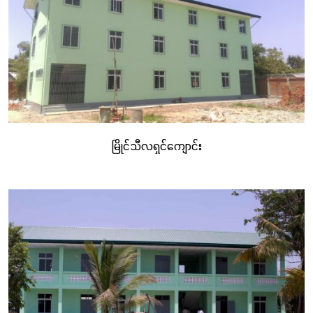
အကျိုးကျေးဇူးများကို ရရှိခဲ့ကြသည်။
မြိုင်သီလရှင်ကျောင်း