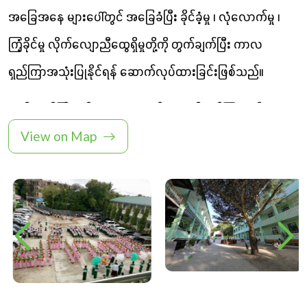
အခြေအနေ များပေါ်တွင် အခြေခံပြီး ခိုင်ခံ့မှု ၊ လုံလောက်မှု ၊
ကြံ့ခိုင်မှု လိုက်လျောညီထွေရှိမှုတို့ကို တွက်ချက်ပြီး ကာလ
ရှည်ကြာအသုံးပြုနိုင်ရန် ဆောက်လုပ်ထားခြင်းဖြစ်သည်။
ဘုန်းတော်ကြီးသင်ပညာရေးကျောင်းများတွင် သင်ကြားသင်ယူနေ
View on Map
ရသောကလေးငယ်များသည် ဆင်းရဲနွမ်းပါးမှုနှင့် လူမှုရေး
လိုအပ်ချက်များရှိနေသော မိသားစုများမှဖြစ်သည့်အတွက် အခမဲ့
ပညာရေးဖြစ်သော ၄င်းကျောင်းများမှသာ စာတတ်မြောက်ခွင့်ရရှိ
နိုင်ကြသည်။
စာသင်ကျောင်းဆောင် ဆောက်လုပ်ခြင်းစီမံကိန်းအတွက်
မြန်မာနိုင်ငံတဝှမ်းလုံးတွင်ရှိသော ဘုန်းတော်ကြီးသင်