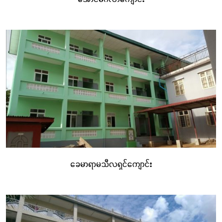
ခေမာရာမသီလရှင်ကျောင်း