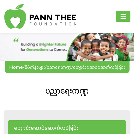
PANN THEE FOUNDATION
စီမံကိန်းများ
PANN THEE FOUNDATION
ပင်မစာမျက်နှာ
ပညာရေးကဏ္ဍ
English
ကျွန်ုပ်တို့အကြောင်း
ကျန်းမာရေးစောင့်ရှောက်မှုကဏ္ဍ
Myanmar
စီမံကိန်းများ
အွန်လိုင်းသင်ကြားရေး
Home
/
စီမံကိန်းများ
/
ပညာရေးကဏ္ဍ
/
ကျောင်းဆောင်ဆောက်လုပ်ခြင်း
အခမ်းအနားနှင့်လှုပ်ရှားမှုများ
ပညာရေးကဏ္ဍ
ဆက်သွယ်ရန်
ဘာသာစကား
ကျောင်းဆောင်ဆောက်လုပ်ခြင်း