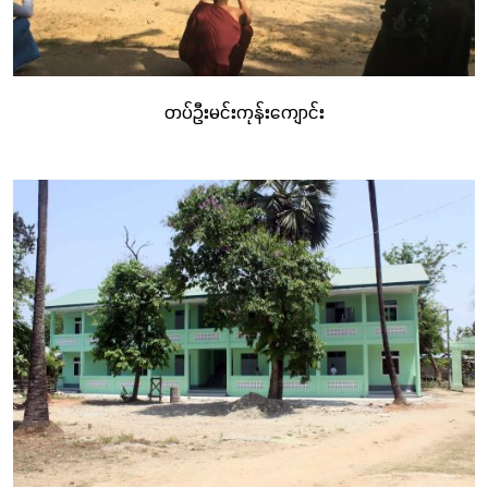
တပ်ဦးမင်းကုန်းကျောင်း