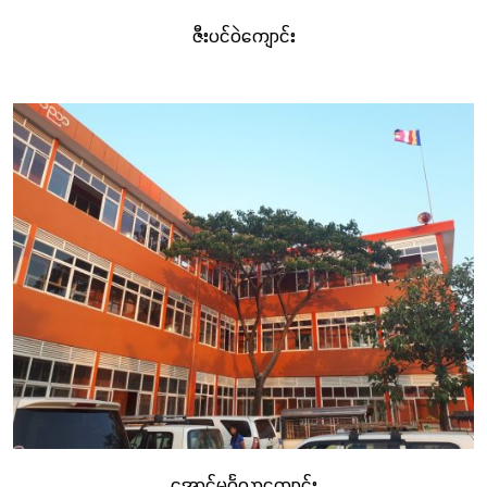
ဇီးပင်ဝဲကျောင်း
အောင်မင်္ဂလာကျောင်း