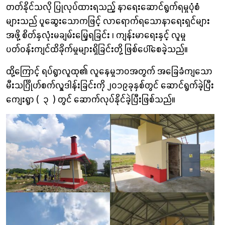
တတ်နိုင်သလို ပြုလုပ်ထားရသည့် နာရေးဆောင်ရွက်ရမှုပုံစံ
လှူဒါန်းခြင်း
များသည် ပူဆွေးသောကဖြင့် လာရောက်ရသောနာရေးရှင်များ
အဖို့ စိတ်နှလုံးမချမ်း‌မြေ့ရခြင်း ၊ ကျန်းမာရေးနှင့် လူမှု
ပတ်ဝန်းကျင်ထိခိုက်မှုများရှိခြင်းတို့ ဖြစ်‌ပေါ်စေခဲ့သည်။
ထို့ကြောင့် ရပ်ရွာလူထု၏ လူနေမှုဘဝအတွက် အခြေခံကျသော
မီးသင်္ဂြိုဟ်စက်လှူဒါန်းခြင်းကို ၂၀၁၉ခုနှစ်တွင် ဆောင်ရွက်ခဲ့ပြီး
ကျေးရွာ ( ၃ ) တွင် ဆောက်လုပ်နိုင်ခဲ့ပြီးဖြစ်သည်။