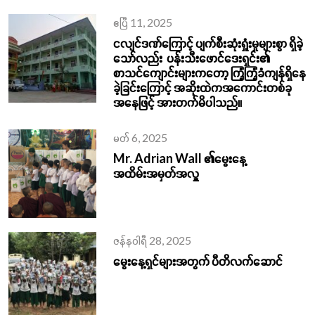
ဧပြီ 11, 2025
ငလျင်ဒဏ်ကြောင့် ပျက်စီးဆုံးရှုံးမှုများစွာ ရှိခဲ့
သော်လည်း ပန်းသီးဖောင်ဒေးရှင်း၏
စာသင်ကျောင်းများကတော့ ကြံ့ကြံ့ခံကျန်ရှိနေ
ခဲ့ခြင်းကြောင့် အဆိုးထဲကအကောင်းတစ်ခု
အနေဖြင့် အားတက်မိပါသည်။
မတ် 6, 2025
Mr. Adrian Wall ၏မွေးနေ့
အထိမ်းအမှတ်အလှူ
ဇန်နဝါရီ 28, 2025
မွေးနေ့ရှင်များအတွက် ပီတိလက်‌ဆောင်