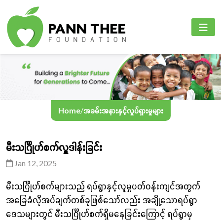
PANN THEE FOUNDATION
စီမံကိန်းများ
PANN THEE FOUNDATION
ပင်မစာမျက်နှာ
ပညာရေးကဏ္ဍ
English
ကျွန်ုပ်တို့အကြောင်း
ကျန်းမာရေးစောင့်ရှောက်မှုကဏ္ဍ
Myanmar
စီမံကိန်းများ
အွန်လိုင်းသင်ကြားရေး
Home
/
အခမ်းအနားနှင့်လှုပ်ရှားမှုများ
အခမ်းအနားနှင့်လှုပ်ရှားမှုများ
မီးသင်္ဂြိုဟ်စက်လှူဒါန်းခြင်း
ဆက်သွယ်ရန်
Jan 12, 2025
မီးသင်္ဂြိုဟ်စက်များသည် ရပ်ရွာနှင့်လူမှုပတ်ဝန်းကျင်အတွက်
ဘာသာစကား
အခြေခံလိုအပ်ချက်တစ်ခုဖြစ်သော်လည်း အချို့သောရပ်ရွာ
ဒေသများတွင် မီးသင်္ဂြိုဟ်စက်ရှိမနေခြင်းကြောင့် ရပ်ရွာမှ