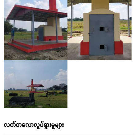
လတ်တလောလှုပ်ရှားမှုများ