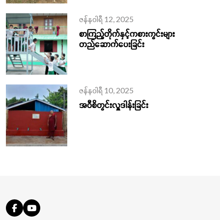
ဇန်နဝါရီ 12, 2025
စာကြည့်တိုက်နှင့်ကစားကွင်းများ
တည်ဆောက်ပေးခြင်း
ဇန်နဝါရီ 10, 2025
အဝီစိတွင်းလှူဒါန်းခြင်း