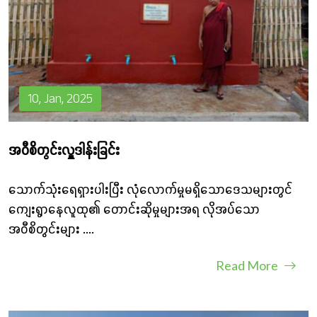
10, Jan, 2025
အဝီစိတွင်းလှူဒါန်းခြင်း
သောက်သုံးရေရှားပါးပြီး လုံလောက်မှုမရှိသောဒေသများတွင်
ကျေးရွာနေလူထု၏ တောင်းဆိုမှုများအရ လိုအပ်သော
အဝီစိတွင်းများ
....
Read More