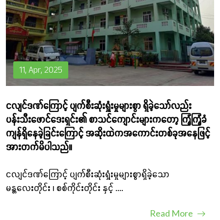
လှူဒါန်းခြင်း
11, Apr, 2025
ငလျင်ဒဏ်ကြောင့် ပျက်စီးဆုံးရှုံးမှုများစွာ ရှိခဲ့သော်လည်း
ပန်းသီးဖောင်ဒေးရှင်း၏ စာသင်ကျောင်းများကတော့ ကြံ့ကြံ့ခံ
ကျန်ရှိနေခဲ့ခြင်းကြောင့် အဆိုးထဲကအကောင်းတစ်ခုအနေဖြင့်
အားတက်မိပါသည်။
ငလျင်ဒဏ်ကြောင့် ပျက်စီးဆုံးရှုံးမှုများစွာရှိခဲ့သော
မန္တလေးတိုင်း ၊ စစ်ကိုင်းတိုင်း နှင့်
....
Read More