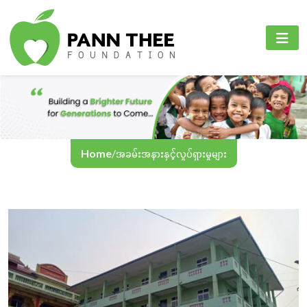
PANN THEE FOUNDATION
စီမံကိန်းများ
PANN THEE FOUNDATION
ပင်မစာမျက်နှာ
ပညာရေးကဏ္ဍ
English
ကျွန်ုပ်တို့အကြောင်း
ကျန်းမာရေးစောင့်ရှောက်မှုကဏ္ဍ
Myanmar
စီမံကိန်းများ
အွန်လိုင်းသင်ကြားရေး
Home
/
အခမ်းအနားနှင့်လှုပ်ရှားမှုများ
အခမ်းအနားနှင့်လှုပ်ရှားမှုများ
ဆက်သွယ်ရန်
ဘာသာစကား