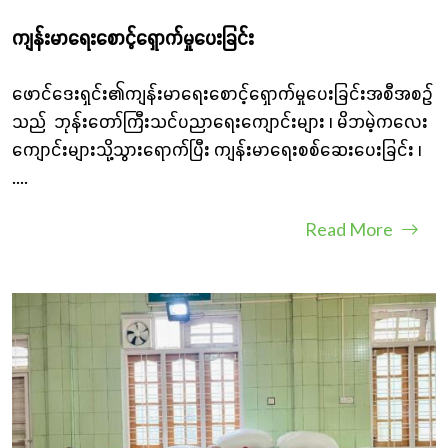
ကျန်းမာရေးစောင့်ရှောက်မှုပေးခြင်း
ဖောင်ဒေးရှင်း၏ကျန်းမာရေးစောင့်ရှောက်မှုပေးခြင်းအစီအစဉ်
သည် ဘုန်းတော်ကြီးသင်ပညာရေးကျောင်းများ ၊ မိဘမဲ့ကလေး
ကျောင်းများသို့သွားရောက်ပြီး ကျန်းမာရေးစစ်ဆေးပေးခြင်း ၊
....
Read More