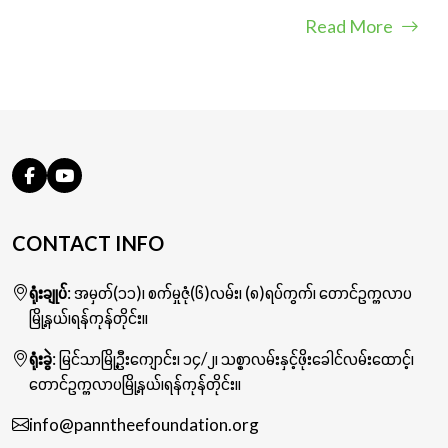
Read More
CONTACT INFO
ရုံးချုပ်
: အမှတ်(၁၁)၊ စက်မှုဇုံ(၆)လမ်း၊ (၈)ရပ်ကွက်၊ တောင်ဥက္ကလာပ
မြို့နယ်၊ရန်ကုန်တိုင်း။
ရုံးခွဲ
: မြင်သာမြို့ဦးကျောင်း၊ ၁၄/၂၊ သစ္စာလမ်းနှင့်ဖိုးခေါင်လမ်းထောင့်၊
တောင်ဥက္ကလာပမြို့နယ်၊ရန်ကုန်တိုင်း။
info@panntheefoundation.org