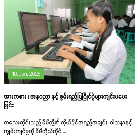
10, Jan, 2025
အားကစား ၊ အနုပညာ နှင့် စွမ်းရည်ပြပြိုင်ပွဲများကျင်းပပေး
ခြင်း
ကလေးတိုင်းသည် မိမိတို့၏ ကိုယ်ပိုင်အရည်အချင်း၊ ဝါသနာနှင့်
ကျွမ်းကျင်မှုကို မိမိကိုယ်တိုင်
....