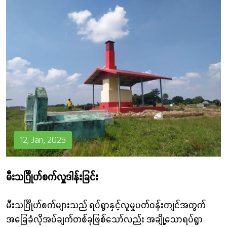
12, Jan, 2025
မီးသင်္ဂြိုဟ်စက်လှူဒါန်းခြင်း
မီးသင်္ဂြိုဟ်စက်များသည် ရပ်ရွာနှင့်လူမှုပတ်ဝန်းကျင်အတွက်
အခြေခံလိုအပ်ချက်တစ်ခုဖြစ်သော်လည်း အချို့သောရပ်ရွာ