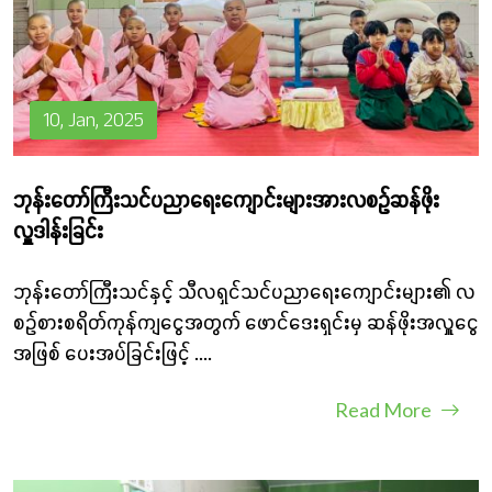
10, Jan, 2025
ဘုန်းတော်ကြီးသင်ပညာရေးကျောင်းများအားလစဥ်ဆန်ဖိုး
လှူဒါန်းခြင်း
ဘုန်းတော်ကြီးသင်နှင့် သီလရှင်သင်ပညာရေးကျောင်းများ၏ လ
စဉ်စားစရိတ်ကုန်ကျငွေအတွက် ဖောင်‌‌‌‌ဒေးရှင်းမှ ဆန်ဖိုးအလှူငွေ
အဖြစ် ပေးအပ်ခြင်းဖြင့်
....
Read More