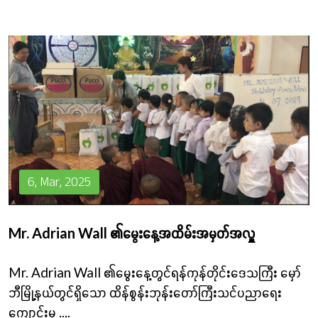
6, Mar, 2025
Mr. Adrian Wall ၏မွေးနေ့အထိမ်းအမှတ်အလှူ
Mr. Adrian Wall ၏မွေးနေ့တွင်ရန်ကုန်တိုင်းဒေသကြီး မှော်
ဘီမြို့နယ်တွင်ရှိသော ထိန်စွန်းဘုန်းတော်ကြီးသင်ပညာရေး
ကျောင်းမှ
....