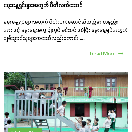
မွေးနေ့ရှင်များအတွက် ပီတိလက်‌ဆောင်
မွေးနေ့ရှင်များအတွက် ပီတိလက်ဆောင်ဆိုသည်မှာ တနည်း
အားဖြင့် မွေးနေ့အလှူပြုလုပ်ခြင်းပင်ဖြစ်ပြီး မွေးနေ့ရှင်အတွက်
ချစ်သူခင်သူများကသော်လည်းကောင်း
....
Read More